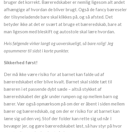
bruger det korrekt. Bæreredskaber er nemlig ligesom alt andet
afhængige af hvordan de bliver brugt. Også de fancy bæreseler
der tilsyneladende bare skal klikkes på, og så afsted. Det
betyder ikke at det er svært at bruge et bæreredskab, bare at
man ligesom med bleskift og autostole skal lære hvordan.
Hvis følgende virker langt og uoverskueligt, så bare rolig! Jeg
opsummerer til sidst i korte punkter.
Sikkerhed
først!
Der må ikke være risiko for at barnet kan falde ud af
bæreredskabet eller blive kvalt. Barnet skal sidde tæt til
bæreren i et passende dybt sæde – altså stykket af
bæreredskabet der går under rumpen og op mellem barn og
bærer. Vær også opmærksom på om der er åbent i siden mellem
bærer og bæreredskab, og om der er risiko for at barnet kan
læne sig ud den vej. Stof der folder kan rette sig ud når I
bevæger jer, og gøre bæreredskabet løst, så hav styr på hvor