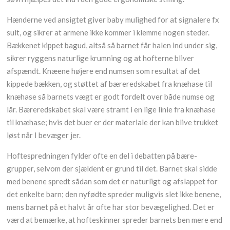
Hænderne ved ansigtet giver baby mulighed for at signalere fx
sult, og sikrer at armene ikke kommer i klemme nogen steder.
Bækkenet kippet bagud, altså så barnet får halen ind under sig,
sikrer ryggens naturlige krumning og at hofterne bliver
afspændt. Knæene højere end numsen som resultat af det
kippede bækken, og støttet af bæreredskabet fra knæhase til
knæhase så barnets vægt er godt fordelt over både numse og
lår. Bæreredskabet skal være stramt i en lige linie fra knæhase
til knæhase; hvis det buer er der materiale der kan blive trukket
løst når I bevæger jer.
Hoftespredningen fylder ofte en del i debatten på bære-
grupper, selvom der sjældent er grund til det. Barnet skal sidde
med benene spredt sådan som det er naturligt og afslappet for
det enkelte barn; den nyfødte spreder muligvis slet ikke benene,
mens barnet på et halvt år ofte har stor bevægelighed. Det er
værd at bemærke, at hofteskinner spreder barnets ben mere end