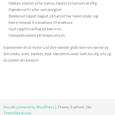
Nakken støttet efter behov, højest til barnets øreflip
Hænderne fri eller ved ansigtet
Bækkenet kippet bagud, så barnet har halen under sig
Bæreredskab fra knæhase til knæhase
God vægtfordeling på bæreren
Opmærksomhed på temperaturen
Ergonomien let at huske: Lad dine hænder glide ned over barnet og
tjek nakke, arme, bækken, knæ. Hænderne ender inde hos dig selv, og
du tjekker din komfort.
Proudly powered by WordPress
|
Theme: Euphoric
|
By
ThemeSpiral.com
.