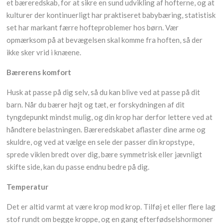
et bæreredskab, for at sikre en sund udvikling af hofterne, og at
kulturer der kontinuerligt har praktiseret babybæring, statistisk
set har markant færre hofteproblemer hos børn. Vær
opmærksom på at bevægelsen skal komme fra hoften, så der
ikke sker vrid i knæene.
Bærerens komfort
Husk at passe på dig selv, så du kan blive ved at passe på dit
barn. Når du bærer højt og tæt, er forskydningen af dit
tyngdepunkt mindst mulig, og din krop har derfor lettere ved at
håndtere belastningen. Bæreredskabet aflaster dine arme og
skuldre, og ved at vælge en sele der passer din kropstype,
sprede viklen bredt over dig, bære symmetrisk eller jævnligt
skifte side, kan du passe endnu bedre på dig.
Temperatur
Det er altid varmt at være krop mod krop. Tilføj et eller flere lag
stof rundt om begge kroppe, og en gang efterfødselshormoner