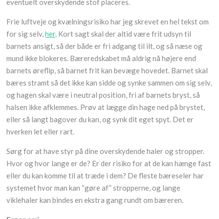
eventuelt overskydende stof placeres.
Frie luftveje og kvælningsrisiko har jeg skrevet en hel tekst om
for sig selv,
her
. Kort sagt skal der altid være frit udsyn til
barnets ansigt, så der både er fri adgang til ilt, og så næse og
mund ikke blokeres. Bæreredskabet må aldrig nå højere end
barnets øreflip, så barnet frit kan bevæge hovedet. Barnet skal
bæres stramt så det ikke kan sidde og synke sammen om sig selv,
og hagen skal være i neutral position, fri af barnets bryst, så
halsen ikke afklemmes. Prøv at lægge din hage ned på brystet,
eller så langt bagover du kan, og synk dit eget spyt. Det er
hverken let eller rart.
Sørg for at have styr på dine overskydende haler og stropper.
Hvor og hvor lange er de? Er der risiko for at de kan hænge fast
eller du kan komme til at træde i dem? De fleste bæreseler har
systemet hvor man kan “gøre af” stropperne, og lange
viklehaler kan bindes en ekstra gang rundt om bæreren.