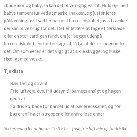
i både mor og baby, så kan det blive rigtig varmt. Hold øje med
babys temperatur ved at mærke i nakken, og juster jeres
påklædning før I sætter barnet i bæreredskabet, hvis I tænker
der kan blive brug for det. Det er lettere at tage et tørklæde
eller en stor cardigan rundt om jer begge udenpå
bæreredskabet, end at forsøge at få tøj af der er indenunder
det. Om sommeren er det vigtigt at sikre skygge, og huske
rigeligt med væske.
Tjekliste
Bær tæt og stramt
Frie luftveje, dvs. frit udsyn til barnets ansigt og hagen
neutral
Faldrisiko, både for barnet ud af bæreredskabet, og for
bæreren i haler, stropper eller andre løse ender
Sikkerheden let at huske: De 3 F’er – fast, frie luftveje og faldrisiko
.