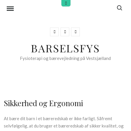
Skip
Search f
Open
Top
to
Sidebar
content
Facebook
Instagram
Blog
HosHedvig
BARSELSFYS
Fysioterapi og bærevejledning på Vestsjælland
Sikkerhed og Ergonomi
At bære dit barn i et bæreredskab er ikke farligt. Såfremt
selvfølgelig, at du bruger et bæreredskab af sikker kvalitet, og