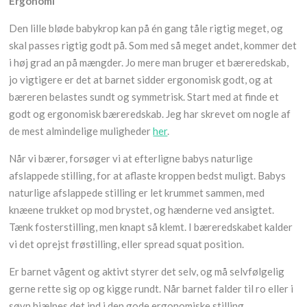
Ergonomi
Den lille bløde babykrop kan på én gang tåle rigtig meget, og
skal passes rigtig godt på. Som med så meget andet, kommer det
i høj grad an på mængder. Jo mere man bruger et bæreredskab,
jo vigtigere er det at barnet sidder ergonomisk godt, og at
bæreren belastes sundt og symmetrisk. Start med at finde et
godt og ergonomisk bæreredskab. Jeg har skrevet om nogle af
de mest almindelige muligheder
her
.
Når vi bærer, forsøger vi at efterligne babys naturlige
afslappede stilling, for at aflaste kroppen bedst muligt. Babys
naturlige afslappede stilling er let krummet sammen, med
knæene trukket op mod brystet, og hænderne ved ansigtet.
Tænk fosterstilling, men knapt så klemt. I bæreredskabet kalder
vi det oprejst frøstilling, eller spread squat position.
Er barnet vågent og aktivt styrer det selv, og må selvfølgelig
gerne rette sig op og kigge rundt. Når barnet falder til ro eller i
søvn hjælpes det ind i den gode ergonomiske stilling.